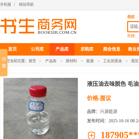
手机版
｜
网站导航
供应
热搜：
首页
公司库
产品库
求购库
展会信息
商业
您当前位置：
首页
>
产品库
>
原材料
>
能源
>
工业润滑油
>
液压
液压油去味脱色 毛
价格:面议
品牌：
兴源能源
发布时间：2025-10-16 08:24
187905**
