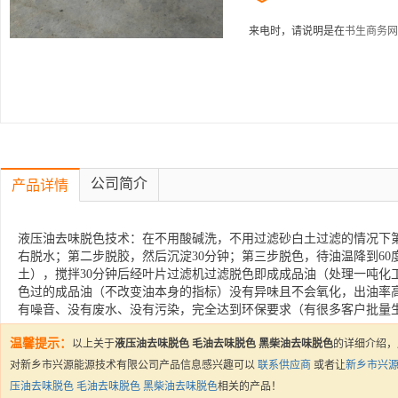
来电时，请说明是在
书生商务网
公司简介
产品详情
液压油去味脱色技术：在不用酸碱洗，不用过滤砂白土过滤的情况下第
右脱水；第二步脱胶，然后沉淀30分钟；第三步脱色，待油温降到6
土），搅拌30分钟后经叶片过滤机过滤脱色即成成品油（处理一吨化工
色过的成品油（不改变油本身的指标）没有异味且不会氧化，出油率高
有噪音、没有废水、没有污染，完全达到环保要求（有很多客户批量
温馨提示：
以上关于
液压油去味脱色 毛油去味脱色 黑柴油去味脱色
的详细介绍，
对新乡市兴源能源技术有限公司产品信息感兴趣可以
联系供应商
或者让
新乡市兴
压油去味脱色 毛油去味脱色 黑柴油去味脱色
相关的产品！