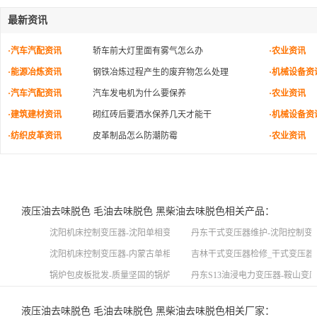
最新资讯
·汽车汽配资讯
轿车前大灯里面有雾气怎么办
·农业资讯
·能源冶炼资讯
钢铁冶炼过程产生的废弃物怎么处理
·机械设备资
·汽车汽配资讯
汽车发电机为什么要保养
·农业资讯
·建筑建材资讯
砌红砖后要洒水保养几天才能干
·机械设备资
·纺织皮革资讯
皮革制品怎么防潮防霉
·农业资讯
液压油去味脱色 毛油去味脱色 黑柴油去味脱色相关产品：
沈阳机床控制变压器-沈阳单相变压器-沈阳单相变压器厂家
丹东干式变压器维护-沈阳控制变
沈阳机床控制变压器-内蒙古单相变压器批发
吉林干式变压器检修_干式变压器
锅炉包皮板批发-质量坚固的锅炉包皮板上哪买
丹东S13油浸电力变压器-鞍山变
液压油去味脱色 毛油去味脱色 黑柴油去味脱色相关厂家：