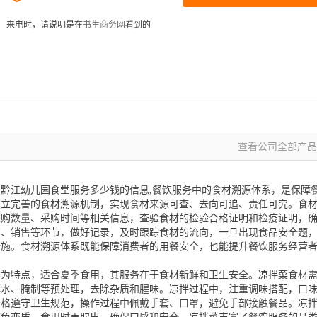
来电时，请说明是在
书生商务网
看到的
查看公司全部产品 
黔江幼儿园食堂服务多少钱的信息,餐饮服务中的食材溯源体系，是保障
建立完善的食材溯源机制，实现食材来源可查、去向可追、责任可究。食
采购数量、采购时间等相关信息，查验食材的检验合格证明和检疫证明，
存、销售等环节，做好记录，及时跟踪食材的流向，一旦出现食品安全题
措施。食材溯源体系既能保障消费者的用餐安全，也能提升餐饮服务经营
口为特点，适合夏季食用，其服务在于食材新鲜和卫生安全。凉拌菜食材
焯水、腌制等预处理，去除杂质和腥味。凉拌过程中，注重调味搭配，口
严格遵守卫生规范，操作过程中佩戴手套、口罩，避免手部接触餐品。凉