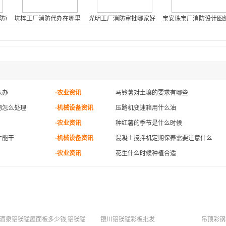
防审批报验电话
坑梓工厂消防代办在哪里
光明工厂消防审批哪家好
宝安珠宝厂消防设计图
么办
·农业资讯
马铃薯对土壤的要求有哪些
物怎么处理
·机械设备资讯
压路机变速箱用什么油
·农业资讯
种红薯的季节是什么时候
才能干
·机械设备资讯
混凝土搅拌机定期保养需要注意什么
·农业资讯
花生什么时候种植合适
酒泉铝镁锰屋面板多少钱,铝镁锰合金屋面板厂
银川铝镁锰彩板批发
吊顶彩钢