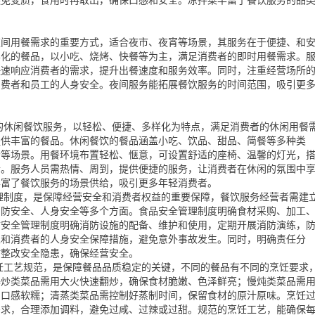
避免变质，食用时再取出，确保口感和安全。凉拌菜丰富了餐饮服务的品
夜间用餐需求的重要方式，适合夜市、夜宵等场景，其服务在于便捷、和
样化的餐品，以小吃、烧烤、快餐等为主，满足消费者的即时用餐需求。
快速响应消费者的需求，提升出餐速度和服务效率。同时，注重经营场所
消费者和员工的人身安全。夜间服务能拓展餐饮服务的时间范围，吸引更
的休闲餐饮服务，以轻松、便捷、多样化为特点，满足消费者的休闲用餐
提供丰富的餐品。休闲餐饮的餐品涵盖小吃、饮品、甜品、简餐等多种类
松等场景。用餐环境布置轻松、惬意，可设置舒适的座椅、温馨的灯光，
情。服务人员需热情、周到，提供便捷的服务，让消费者在休闲的氛围中
丰富了餐饮服务的场景供给，吸引更多年轻消费者。
理制度，是保障经营安全和消费者权益的重要保障，餐饮服务经营者需建
消防安全、人身安全等多个方面。食品安全管理制度明确食材采购、加工
防安全管理制度明确消防设施的配备、维护和使用，定期开展消防演练，
工和消费者的人身安全保障措施，避免意外事故发生。同时，明确责任分
时整改安全隐患，确保经营安全。
饪工艺规范，是保障餐品品质稳定的关键，不同的餐品有不同的烹饪要求
爆炒类菜品需用大火快速翻炒，确保食材脆嫩、色泽鲜亮；慢炖类菜品需
，口感软糯；清蒸类菜品需控制好蒸制时间，保留食材的原汁原味。烹饪
需求，合理添加调料，避免过咸、过辣或过甜。规范的烹饪工艺，能确保