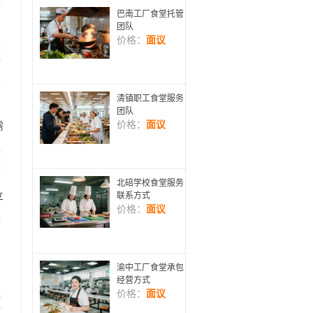
类
巴南工厂食堂托管
团队
价格：
面议
安
服
的
多
清镇职工食堂服务
团队
价格：
面议
需
搭
享
北碚学校食堂服务
立
联系方式
价格：
面议
、
防
，
渝中工厂食堂承包
用
经营方式
过
价格：
面议
每