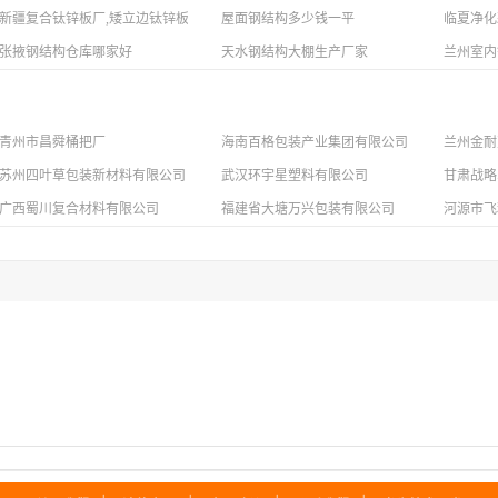
新疆复合钛锌板厂,矮立边钛锌板报价
屋面钢结构多少钱一平
临夏净化
定制
张掖钢结构仓库哪家好
天水钢结构大棚生产厂家
兰州室内
青州市昌舜桶把厂
海南百格包装产业集团有限公司
兰州金耐
苏州四叶草包装新材料有限公司
武汉环宇星塑料有限公司
甘肃战略
广西蜀川复合材料有限公司
福建省大塘万兴包装有限公司
河源市飞