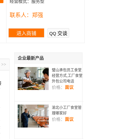
经营模式：
服务型
联系人：
郑强
进入商铺
交谈
QQ
企业最新产品
>>
璧山承包员工食堂
经营方式,工厂食堂
外包公司电话
餐
价格：
面议
材
确
，
渝北小工厂食堂管
者
理哪家好
价格：
面议
需
味
拌