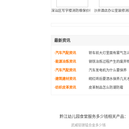
深汕区写字楼消防维保价格
沙井酒店办公室装修消
最新资讯
·汽车汽配资讯
轿车前大灯里面有雾气怎
·能源冶炼资讯
钢铁冶炼过程产生的废弃
·汽车汽配资讯
汽车发电机为什么要保养
·建筑建材资讯
砌红砖后要洒水保养几天
·纺织皮革资讯
皮革制品怎么防潮防霉
黔江幼儿园食堂服务多少钱相关产品：
武威铝镁锰合金多少钱