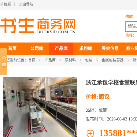
手机版
｜
网站导航
供应
热搜：
首页
公司库
产品库
求购库
展会信息
商业
您当前位置：
首页
>
产品库
>
原材料
>
包装
>
金属包装容器
>
浙
浙江承包学校食堂联
价格:面议
品牌：
融盛
发布时间：2026-06-03 13:32
135881**
