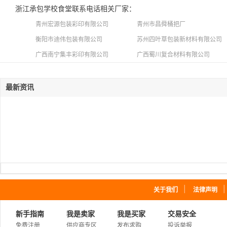
浙江承包学校食堂联系电话相关厂家：
青州宏源包装彩印有限公司
青州市昌舜桶把厂
衡阳市迪伟包装有限公司
苏州四叶草包装新材料有限公司
广西南宁集丰彩印有限公司
广西蜀川复合材料有限公司
最新资讯
｜
关于我们
法律声明
新手指南
我是卖家
我是买家
交易安全
免费注册
供应商专区
发布求购
投诉举报