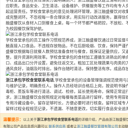
学校食堂承包在责任落实方面明确到人，浙江融盛餐饮建立清晰的责
应职责。食品安全、卫生清洁、设备维护、供餐服务等工作均有专人
起运营责任。学校食堂承包的意见处理闭环管理，浙江融盛餐饮对收
成完整闭环。不忽视每一条合理诉求，用实际行动改进服务，赢得信
融盛餐饮从食材入口到餐食上桌，每一个环节都严格把控，不放松、
为校园餐饮保驾护航。
学校食堂承包的员工操作习惯规范养成，浙江融盛餐饮通过日常监督
触直接入口食品，不违规存放物品，不在后厨吸烟、饮食，保持严谨
盛餐饮根据每日就餐人数预估准备食材与餐食，既保证足量供应，又
整，提升资源利用效率。学校食堂承包的食材加工遵循生进熟出的单
口、成品出口分开设置，避免往返交叉。粗加工区处理蔬果与肉类的
通风良好，油烟及时排出，操作台随时清洁，保持整洁有序。成品存
浙江承包学校食堂联系电话
,学校食堂承包的设备管理强调规范使用
与维护记录，明确责任人。操作人员经培训合格后上岗，按说明书操
毒柜、蒸饭车等进行清洁、调试、检修，延长使用寿命，保障正常运
求，浙江融盛餐饮会按照规定对每餐每类菜品进行留样，使用专用容
专用冷藏设备中，留存足够时长，方便必要时进行核查。留样区域专
留样过程全程规范记录，不遗漏、不随意更改，切实履行食品安全追
温馨提示：
以上关于
浙江承包学校食堂联系电话
的详细介绍，产品由浙江融盛餐
有限公司产品信息感兴趣可以
联系供应商
或者让
浙江融盛餐饮管理有限公司
主动