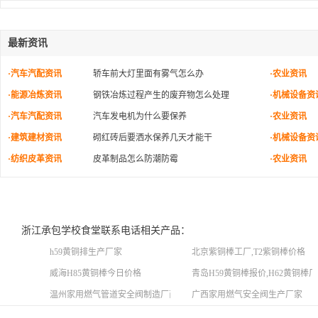
最新资讯
·汽车汽配资讯
轿车前大灯里面有雾气怎么办
·农业资讯
·能源冶炼资讯
钢铁冶炼过程产生的废弃物怎么处理
·机械设备资
·汽车汽配资讯
汽车发电机为什么要保养
·农业资讯
·建筑建材资讯
砌红砖后要洒水保养几天才能干
·机械设备资
·纺织皮革资讯
皮革制品怎么防潮防霉
·农业资讯
浙江承包学校食堂联系电话相关产品：
h59黄铜排生产厂家
北京紫铜棒工厂,T2紫铜棒价格
威海H85黄铜棒今日价格
青岛H59黄铜棒报价,H62黄铜棒
温州家用燃气管道安全阀制造厂商
广西家用燃气安全阀生产厂家