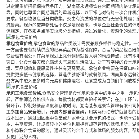
长，又可能缺乏竞争压力，服务质量难以保证。通常三到五年的合同
过定期重新招标保持竞争压力。湖南蒸永远餐饮在合同期限内恪守承
靠，同时也尊重合同期满后的重新选择，以平常心对待每一次合作机
要求。餐厨垃圾应当分类收集，交由有资质的单位进行无害化处理；
流餐桌。规范的废弃物处理不仅是法规要求，也是企业社会责任的体
保规定，在各服务点落实垃圾分类措施，通过减量化、资源化的处理
承包食堂价格
,承包食堂的菜品种类设计需要兼顾多样性与稳定性。
一方面也要有持续供应的经典菜品作为基础保障。合理的菜品组合既
饮管理有限公司在菜单规划上充分调研就餐人群的构成特点，既有本
窗口，让食堂每天都充满烟火气息和生活滋味。对于写字楼的食堂承
境、菜品颜值和健康属性往往有更高要求。承包企业需要在保证口味
提供更多低卡健康的选择，营造优雅舒适的就餐氛围。湖南蒸永远餐
务方案中融入更多时尚元素和健康理念，让食堂成为白领们午间放松
承包工地食堂价格
,食品安全管理是食堂承包业务中的重中之重，承
起，严格筛选合格供应商，每批食材都要查验相关票证；在加工环节
餐环节，控制好餐品温度和存放时间。湖南蒸永远餐饮管理有限公司
工参加食品安全培训，开展内部自查自纠，用实际行动守护就餐者的
成本过高，通过园区集中食堂或几家单位联合承包的模式，也能享受
本、共享资源，让规模较小的单位也能拥有规范管理的就餐场所。湖
和小微联合食堂的服务，通过灵活的合作方式和优质的服务内容，帮
及更广泛的人群。