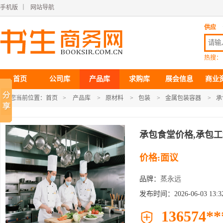
手机版
｜
网站导航
供应
热搜：
首页
公司库
产品库
求购库
展会信息
商业
您当前位置：
首页
>
产品库
>
原材料
>
包装
>
金属包装容器
>
承
承包食堂价格,承包
价格:面议
品牌：
蒸永远
发布时间：2026-06-03 13:32
136574**
