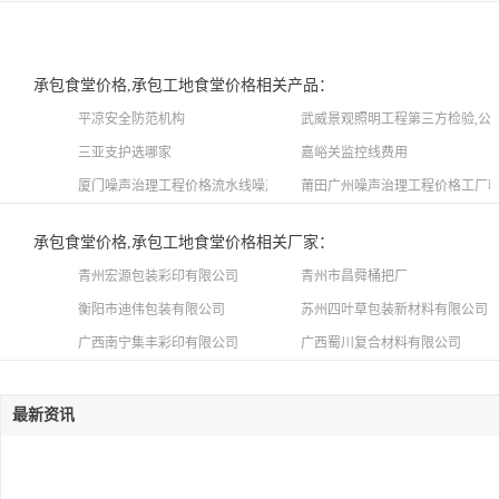
承包食堂价格,承包工地食堂价格相关产品：
平凉安全防范机构
武威景观照明工程第三方检验,公
三亚支护选哪家
嘉峪关监控线费用
厦门噪声治理工程价格流水线噪声工程,机组噪声治理工程噪声治理
莆田广州噪声治理工程价格工厂噪
承包食堂价格,承包工地食堂价格相关厂家：
青州宏源包装彩印有限公司
青州市昌舜桶把厂
衡阳市迪伟包装有限公司
苏州四叶草包装新材料有限公司
广西南宁集丰彩印有限公司
广西蜀川复合材料有限公司
最新资讯