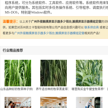
程序系统，可分为系统软件、工具软件、应用软件等。系统软件用来
向用户提供服务。其包括实时多任务操作系统、引导程序、调度执行
MS-DOS，特别是Windows软件。
温馨提示：
以上关于
广州外接触摸屏显示器多少钱台,触摸屏显示器模组定做
的详
供，如果您对苏州凯士卡智能科技有限公司产品信息感兴趣可以
联系供应商
或者
看更多与
广州外接触摸屏显示器多少钱台,触摸屏显示器模组定做
相关的产品！
行业精品推荐
山东品种好的牧草种子供应|养牛适合种的牧草黑麦草玉米草甜象草
养牛适合种的牧草黑麦草玉米草甜象草健宝王草价格-王
哪里购买金牛健宝牧草养牛