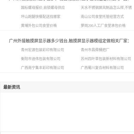
国标螺母报价,自锁螺母供应
天水不锈钢屏风制品怎么样,不锈
坪山跑腿快餐配送找哪家
南山公司食堂托管经营方式
黄埔外包公司食堂价格
萝岗200人工厂食堂承包价格
广州外接触摸屏显示器多少钱台,触摸屏显示器模组定做相关厂家：
青州宏源包装彩印有限公司
青州市昌舜桶把厂
衡阳市迪伟包装有限公司
苏州四叶草包装新材料有限公司
广西南宁集丰彩印有限公司
广西蜀川复合材料有限公司
最新资讯