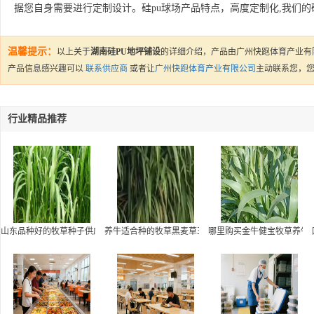
据您自身需要进行定制设计。硅pu球场产品特点，高度定制化,我们的
温馨提示：
以上关于
湖南硅PU地坪铺设
的详细介绍，产品由广州快跑体育产业有
产品信息感兴趣可以
联系供应商
或者让
广州快跑体育产业有限公司
主动联系您，
行业精品推荐
山东品种好的牧草种子供应|养牛适合种的牧草黑麦草玉米草甜象草
养牛适合种的牧草黑麦草玉米草甜象草健宝王草价格-王
哪里购买金牛健宝牧草养牛