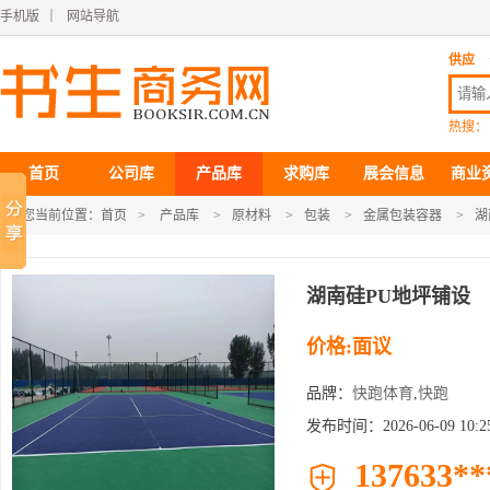
手机版
｜
网站导航
供应
热搜：
首页
公司库
产品库
求购库
展会信息
商业
您当前位置：
首页
>
产品库
>
原材料
>
包装
>
金属包装容器
>
湖
湖南硅PU地坪铺设
价格:面议
品牌：
快跑体育
,
快跑
发布时间：2026-06-09 10:25
137633**
