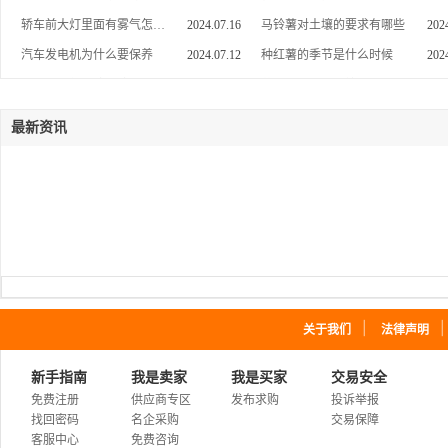
东莞承包大学食堂报价
2026.08.09
全自动废机油再生基础油设备
2025.10.
茂名承包员工食堂哪家好,企业食堂外包经营方式
轿车前大灯里面有雾气怎么办
2026.08.09
2024.07.16
废机油脱色剂
马铃薯对土壤的要求有哪些
2025.10.
202
江夏工厂食堂托管联系方式
2026.08.09
新乡市兴源能源技术有限公司废机油脱色设备
2025.10.
汽车发电机为什么要保养
2024.07.12
种红薯的季节是什么时候
202
东湖高新技术开发区外包工厂食堂报价
2026.08.09
新乡市废油再生基础油技术免酸洗除异味
2025.10.
皮革制品怎么防潮防霉
2024.07.09
花生什么时候种植合适
202
外包公司食堂公司电话
2026.08.09
新乡市小炼油设备质量优价格低
2025.10.
江岸外包工厂食堂哪家好,承包医院食堂经营方式
2026.08.09
免酸碱除异味柴油提炼方法
2025.10.
最新资讯
青山食堂承包方案
2026.08.09
多功能环保基础油设备
2025.10.
江夏外包机关食堂报价
2026.08.09
常温不加热轮胎油塑料油提炼柴油技术
2025.10.
富阳外包公司食堂价格
2026.08.09
全自动环保废机油炼油设备
2025.10.
水下施工报价,沉物打捞哪家好
2026.08.09
吉阳海南废旧物资回收价格
2026.08.09
万宁市废旧铜线价格
2026.08.09
琼海市空调设备回收生产厂家
2026.08.09
海南专业废品回收再生资源
2026.08.09
｜
关于我们
法律声明
韶关承包公司食堂哪里找
2026.08.09
汕尾员工食堂承包价格
2026.08.09
新手指南
我是卖家
我是买家
交易安全
江门学校食堂承包联系方式,大学食堂承包哪里找
2026.08.09
免费注册
供应商专区
发布求购
投诉举报
韶关承包食堂价格
2026.08.09
找回密码
名企采购
交易保障
云浮单位食堂外包哪里找
2026.08.09
客服中心
免费咨询