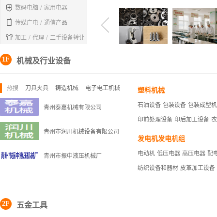

/
数码电脑
家用电器

/
传媒广电
通信产品

/
/
加工
代理
二手设备转让
1F
机械及行业设备
热搜
刀具夹具
铸造机械
电子电工机械
塑料机械
石油设备
包装设备
包装成型机
青州泰嘉机械有限公司
印前处理设备
印后加工设备
农
青州市润川机械设备有限公司
发电机发电机组
电动机
低压电器
高压电器
配
青州市振中液压机械厂
纺织设备和器材
皮革加工设备
2F
五金工具