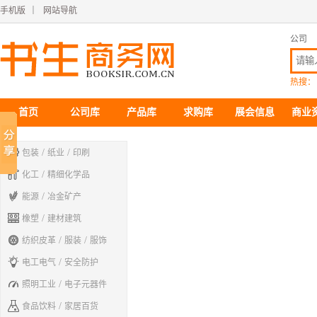
手机版
｜
网站导航
公司
热搜：
首页
公司库
产品库
求购库
展会信息
商业

/
/
包装
纸业
印刷

/
化工
精细化学品

/
能源
冶金矿产

/
橡塑
建材建筑

/
/
纺织皮革
服装
服饰

/
电工电气
安全防护

/
照明工业
电子元器件

/
食品饮料
家居百货