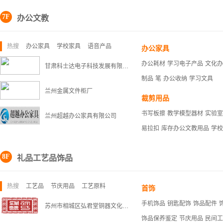
7F
办公文教
热搜
办公家具
学校家具
语音产品
办公家具
办公耗材
学习电子产品
文化办
甘肃科士达电子科技发展有限公司
制品
笔
办公收纳
学习文具
兰州金属文件柜厂
裁剪用品
书写板擦
教学模型器材
实验室
兰州超越办公家具有限公司
易拉扣
库存办公文教用品
学校
8F
礼品工艺品饰品
热搜
工艺品
节庆用品
工艺原料
首饰
手机饰品
钥匙配饰
饰品配件
苏州市相城区弘君堂铜器文化研究院
饰品保养鉴定
节庆用品
民间工