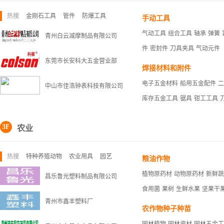
热搜
金刚石工具
管件
防爆工具
手动工具
气动工具
组合工具
轴承
弹簧
青州白云减摩制品有限公司
件
密封件
刀具夹具
气动元件
东莞市长安科大五金营业部
焊接材料和附件
电子五金材料
船用五金配件
二
中山市佳浩钟表科技有限公司
库存五金工具
锯具
钳工工具
3F
农业
热搜
特种养殖动物
农业用具
园艺
粮油作物
植物原药材
动物原药材
新鲜蔬
昌乐鲁光塑料制品有限公司
食用菌
果树
生鲜水果
坚果干
青州市鑫丰塑料厂
农作物种子种苗