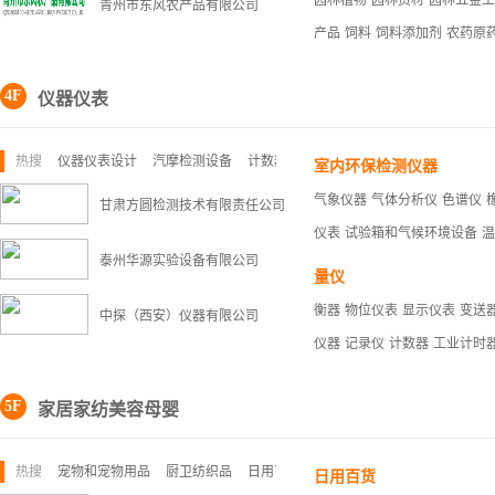
园林植物
园林资材
园林五金工
青州市东风农产品有限公司
产品
饲料
饲料添加剂
农药原
4F
仪器仪表
热搜
仪器仪表设计
汽摩检测设备
计数器
室内环保检测仪器
气象仪器
气体分析仪
色谱仪
甘肃方圆检测技术有限责任公司
仪表
试验箱和气候环境设备
温
泰州华源实验设备有限公司
量仪
衡器
物位仪表
显示仪表
变送
中探（西安）仪器有限公司
仪器
记录仪
计数器
工业计时
5F
家居家纺美容母婴
热搜
宠物和宠物用品
厨卫纺织品
日用百货
日用百货