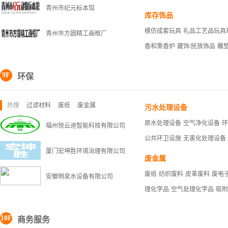
青州市纪元标本馆
库存饰品
模仿成套玩具
礼品工艺品玩具
青州市方圆精工画框厂
香和熏香炉
藏饰/民族饰品
雕
9F
环保
热搜
过滤材料
废纸
废金属
污水处理设备
原水处理设备
空气净化设备
环
福州悦云迪智能科技有限公司
公共环卫设施
无害化处理设备
厦门宏坤胜环境治理有限公司
废金属
废纸
纺织废料
皮革废料
废电
安徽明泉水设备有限公司
理化学品
空气处理化学品
吸附
10F
商务服务