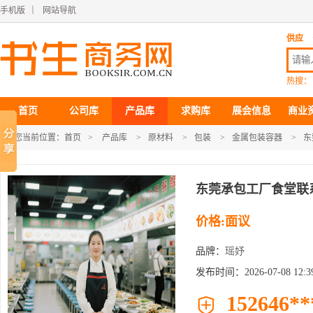
手机版
｜
网站导航
供应
热搜：
首页
公司库
产品库
求购库
展会信息
商业
您当前位置：
首页
>
产品库
>
原材料
>
包装
>
金属包装容器
>
东
东莞承包工厂食堂联
价格:面议
品牌：
瑶妤
发布时间：2026-07-08 12:39
152646**
