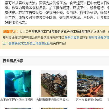
案可以从容应对大流，圆满完成供餐任务。食堂运营过程中会建立日
查。检查内容涵盖食材品质、加工操作规范、环境卫生、设备运行、
查结果。若是在自查过程中发现细小题，会当场进行整改处理，确保
化工作，能够及时排查各类小隐患，做到题早发现、早处理，让食堂
好的服务水准。
温馨提示：
以上关于
东莞承包工厂食堂联系方式,外包工地食堂团队
的详细介绍，
郑州瑶妤餐饮管理有限公司产品信息感兴趣可以
联系供应商
或者让
郑州瑶妤餐饮
工厂食堂联系方式,外包工地食堂团队
相关的产品！
行业精品推荐
水下施工报价,沉物打捞哪家好
吉阳海南废旧物资回收价格
万宁市废旧铜线价格