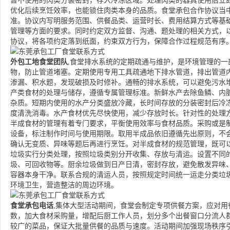
暂不使用的肉类分装密封，存入冷冻区域。处理肉类的器具使用后立
优化后续烹饪效率，也能锁住肉类本身的品质。食堂承包合作协议当
准。协议内写明服务范围、供餐品类、运营时长、费用结算方式等基
管理等方面的要求。同时约定双方监督、沟通、题处理的相关方式，
协议，将各项约定落到纸面，约束双方行为，保障合作过程规范有序
外包工地食堂团队
,食堂排水系统的定期疏通与维护，是环境管理的
物，防止管道堵塞。定期使用专用工具疏通地下排水管道，排出管道
渗漏、积水题，发现破损及时修补。通畅的排水系统，可以避免污水
产类食材的处理与储存，遵循专属管理标准。新鲜水产去除鱼鳞、内
杂质。短期内使用的水产分类盛放冷藏，长时间存放的分装密封后冷
度清洗消毒。水产食材优先尽快使用，减少存放时长。针对性的处理
半成食材的管理有着专门要求，平衡使用效率与食材品质。采购或是
设备，标注制作时间与使用期限。取用半成品依旧遵循先出原则，不
确认无变质、异味等题后再进行烹饪。对半成食材的规范管理，既可
垃圾实行分类处理，按照垃圾类别分开收集、存放与清运。设置不同
圾、可回收物等。厨余垃圾做到日产日清，密封存放，避免散发异味
容器本身干净。联系合规的清运人员，按照规定时间统一运走分类垃
环境卫生，营造整洁的周边环境。
食堂承包电话
,集体大型活动期间，食堂会制定专项供餐方案，应对
数，加大食材采购量，增配后厨工作人员，划分多个出餐窗口分流人
较广的菜品，保证大批量供餐的品质与速度。活动期间加强现场秩序