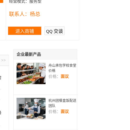
经营模式：
服务型
联系人：
杨总
进入商铺
交谈
QQ
企业最新产品
>>
舟山承包学校食堂
价格
价格：
面议
常
约
一
杭州团餐盒饭配送
节
团队
价格：
面议
降
货
区