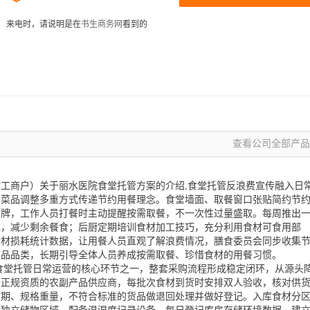
来电时，请说明是在
书生商务网
看到的
查看公司全部产品 
工商户）关于丽水医院食堂托管方案的介绍,食堂托管反浪费宣传融入日
、菜品调整多重方式传递节约用餐理念。食堂墙面、取餐窗口张贴简约节
示牌，工作人员打餐时主动提醒按需取餐，不一次性过量盛取。每周推出
求，减少剩余餐食；后厨定期培训食材加工技巧，充分利用食材可食用部
食材损耗统计数据，让用餐人员直观了解浪费情况，膳食委员会同步收集
菜品品类，长期引导全体人员养成按需取餐、珍惜食材的用餐习惯。
食堂托管日常运营的核心环节之一，整套采购流程形成稳定闭环，从源头
备正规资质的农副产品供应商，每批次食材到货时安排双人验收，核对供
质期、规格重量，不符合标准的货品做退回处理并做好登记。入库食材分