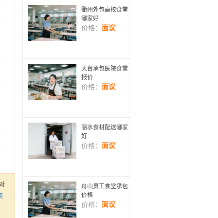
立
针
衢州外包高校食堂
哪家好
比
价格：
面议
。
浮
分
天台承包医院食堂
报价
月
价格：
面议
前
。
；
丽水食材配送哪家
货
好
价格：
面议
人
对
舟山员工食堂承包
价格
商
价格：
面议