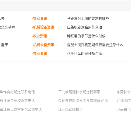
么办
·农业资讯
马铃薯对土壤的要求有哪些
物怎么处理
·机械设备资讯
压路机变速箱用什么油
·农业资讯
种红薯的季节是什么时候
才能干
·机械设备资讯
混凝土搅拌机定期保养需要注意什么
·农业资讯
花生什么时候种植合适
焦作食材配送联系电话
三门峡跑腿快餐配送找哪家
东莞快餐
邗江承包高校食堂电话
仪征外包医院员工食堂哪家好,医院员工食堂外
江都医院
镇江职工食堂承包公司电话
江苏纸铝膜报价
河南白色