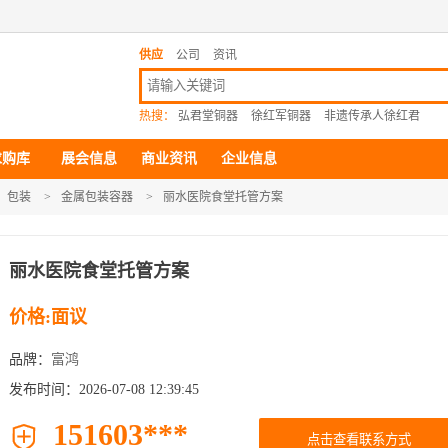
供应
公司
资讯
热搜：
弘君堂铜器
徐红军铜器
非遗传承人徐红君
求购库
展会信息
商业资讯
企业信息
包装
>
金属包装容器
>
丽水医院食堂托管方案
丽水医院食堂托管方案
价格:面议
品牌：
富鸿
发布时间：2026-07-08 12:39:45
151603***

点击查看联系方式