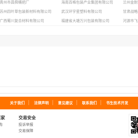
青州市昌舜桶把厂
海南百格包装产业集团有限公司
兰州金耐
苏州四叶草包装新材料有限公司
武汉环宇星塑料有限公司
甘肃战略
广西蜀川复合材料有限公司
福建省大塘万兴包装有限公司
河源市飞
｜
｜
｜
｜
关于我们
法律声明
意见建议
联系我们
书生技术开发
买家
交易安全
购
投诉举报
交易保障