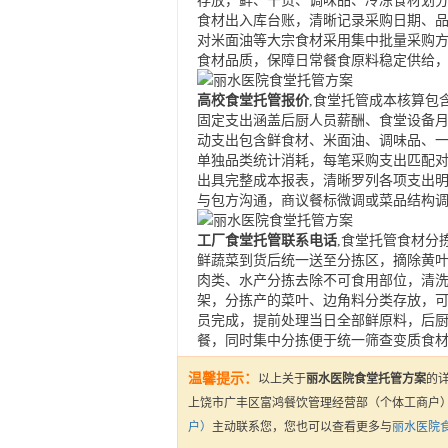
存放，鲜、干货、调味品、冷冻食材划
食材出入库台账，清晰记录采购日期、
对米面油等大宗食材采用集中批量采购
食材品质，保障日常餐食原料稳定供给
高校食堂托管报价
,食堂托管成本核算包
固定支出涵盖后厨人员薪酬、食堂设备
动支出包含鲜食材、米面油、调味品、
单独品类统计消耗，每笔采购支出匹配
出具完整成本报表，清晰罗列各项支出
与包方沟通，商议餐标微调或菜品结构
工厂食堂托管联系电话
,食堂托管食材分
鲜蔬菜到货后统一送至分拣区，摘除黄
肉类、水产分拣去除不可食用部位，清
架，分拣产的菜叶、边角料分类存放，
员完成，提前处理当日全部鲜原料，后
餐，同时集中分拣便于统一筛查变质食
温馨提示：
以上关于
丽水医院食堂托管方案
的
上饶市广丰区富鸿餐饮管理经营部（个体工商户
户）
主动联系您，您也可以查看更多与
丽水医院