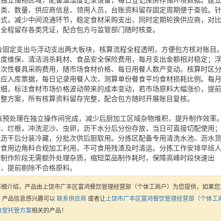
分独立储物区域，配备温湿度记录设备，每日登记库房存储环境数据。建
品类、数量、供应商信息、领用人员，台账资料留存固定周期便于查验。
方式，减少中间流通环节，稳定食材采购支出，同时定期轮换供应商，对
，全程留存各类凭证，配合包方与监管部门随时核查。
含固定支出与浮动支出两大板块，核算流程全程透明，方便包方核对账目
月度维保、清洁消杀耗材、食品安全保险费用，每月支出金额相对稳定；
一次性餐具采购费用，随市场食材价格、每日用餐人数产变动。核算时区
对应入库票据，每日记录用餐人次，测算单份餐食平均食材损耗比例。每
明细，标注食材市场价格波动带来的成本变动，若市场原料大幅涨价，提
调整方案，所有核算资料留存完整，配合包方随时开展账目复核。
拣预处理在独立操作间完成，减少后厨加工区域杂物堆积，提升制作效率
叶、烂根，冲洗泥沙、虫卵，沥干水分后分份存放，当日可直接切配使用
洗沥干后分装冷藏，分批次供后厨取用。分拣区配备专用清洗水池、沥水
可食用边角料合规加工利用，不可食用残渣及时清运。分拣工作安排早班
厨制作阶段无需额外处理杂质，缩短菜品制作耗时，保障高峰时段快速出
材，提前剔除不合格原料。
详细介绍，产品由上饶市广丰区富鸿餐饮管理经营部（个体工商户）为您提供，如果您
）产品信息感兴趣可以
联系供应商
或者让
上饶市广丰区富鸿餐饮管理经营部（个体工
食堂托管方案
相关的产品！