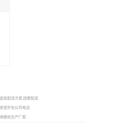
盒饭配送方案,团餐配送服务团队
包联系方式
食堂外包公司电话
淋膜纸生产厂家