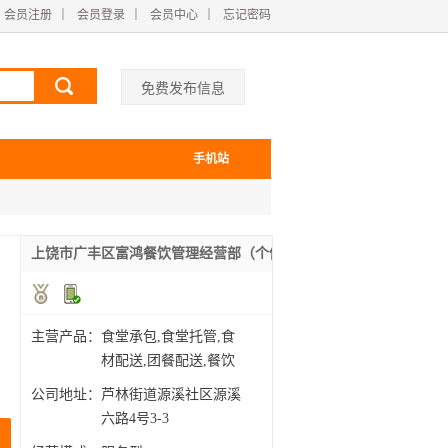
会员注册
｜
会员登录
｜
会员中心
｜
忘记密码
免费发布信息
手机站
上饶市广丰区富鸿餐饮管理经营部（个体工商户）
主营产品：
食堂承包,食堂托管,食
材配送,团餐配送,餐饮
管
公司地址：
芦林街道源溪社区源溪
六路4号3-3