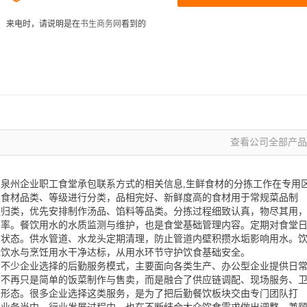
来电时，请说明是在
书生商务网
看到的
查看公司全部产品 
泉州企业职工食堂承包联系方式的相关信息,生鲜食材的分拣工作在专用
照食材品类、等级进行分类，品相完好、新鲜度高的食材用于常规菜品制
独归类，优先安排制作汤品、馅料等品类。分拣过程细致认真，物尽其用
用率。餐饮用水的水质监测与维护，也是食堂基础管理内容。定期对食堂
质状态。供水管道、水龙头定期清理，防止管道内壁积攒水垢影响用水。
障饮水与烹饪用水干净达标，从用水环节守护饮食基础安全。
下不少企业选择的后勤服务模式，主要面向各类生产、办公型企业提供日
态不再只是简单的饭菜制作与售卖，而是融合了供应链调配、现场服务、
务形态。很多企业选择这类服务，是为了把后勤餐饮板块交由专门团队打