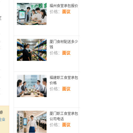
顾
福州食堂承包报价
价格：
面议
定
。
原
持
厦门食材配送多少
钱
障
价格：
面议
可
够
福建职工食堂承包
内
价格
价格：
面议
检
防
睿
厦门职工食堂承包
公司电话
企业
价格：
面议