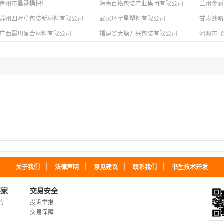
青州市昌舜桶把厂
海南百格包装产业集团有限公司
兰州金耐
苏州四叶草包装新材料有限公司
武汉环宇星塑料有限公司
甘肃战略
广西蜀川复合材料有限公司
福建省大塘万兴包装有限公司
河源市飞
｜
｜
｜
｜
关于我们
法律声明
意见建议
联系我们
书生技术开发
买家
交易安全
购
投诉举报
交易保障