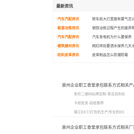
最新资讯
·汽车汽配资讯
轿车前大灯里面有雾气怎
·能源冶炼资讯
钢铁冶炼过程产生的废弃
·汽车汽配资讯
汽车发电机为什么要保养
·建筑建材资讯
砌红砖后要洒水保养几天
·纺织皮革资讯
皮革制品怎么防潮防霉
泉州企业职工食堂承包联系方式相关产
条形二维码标牌定制-青岛百利标牌供
卡纸批发-招纸推荐
镇江BXT3打包机生产|专业的BXT3
泉州企业职工食堂承包联系方式相关厂