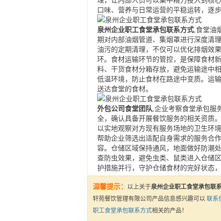
理，让内部人员可以集中精力投入到核
口味、营养与日常运营的平稳运转，逐
泉州企业职工食堂承包联系方式
,食堂油
期对内部油烟管道、集烟罩进行深度清
油污的定期清理，不仅可以优化排烟效
环。食材运输环节的管控，是保障食材
料、干货食材分箱存放，避免运输途中
低温环境，防止食材在路途中变质。运
送达食堂的食材。
外包公司食堂团队
,企业考察食堂承包服
全，确认具备开展餐饮服务的相关资质
以实地观察对方现有服务场地的卫生环
帮助企业筛选出适配自身需求的服务合
容。仓储区域保持通风，地面做好防潮
查防虫效果，避免虫类、鼠类进入仓储
护措施并行，守护仓储食材的完好状态
温馨提示：
以上关于
泉州企业职工食堂承包联
轩苑餐饮管理有限公司产品信息感兴趣可以
联系
职工食堂承包联系方式
相关的产品！