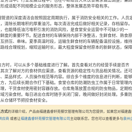
心业务当中。行业发展过程中，也在不断结合大众饮食需求做出调整，兼
步形成适配不同规模企业的服务形态，整体发展态势平稳有序。
烟管道的深度清洁会按照固定周期执行，属于消防安全相关的工作。人员
理，清除长期堆积的厚重油污。每次清洁完成后做好相关记录，存档留存
果，也能降低油污堆积引发的消防风险，是食堂安全运营中不可缺少的一
新鲜度的重要环节。配送食材的车辆保持内部干净整洁，生鲜食材、熟食
相互挤压、串味。夏季高温时段，运输生鲜食材的车辆配备温控设施，维
输路线合理规划，缩短运输时长，最大程度保留食材原本的新鲜状态，保
务方时，可以从多个基础维度进行了解。首先查看对方的经营手续是否齐
。其次了解对方的食材供应渠道，查看货源的稳定性与货品相关情况。还
境、菜品样式、人员操作规范等内容。综合多个维度的信息进行判断，能
作方，为后续长期合作打下基础。食堂仓库的防潮防虫工作属于日常管理
处理，干货食材使用密封容器存放。仓库角落放置合规的防虫物品，定期
区域污染食材。每日进出仓库时随手关闭门窗，晚间做好封闭处理。多重
，从仓储环节把控食材安全。
系方式
的详细介绍，产品由福建鑫睿轩苑餐饮管理有限公司为您提供，如果您对福建鑫
供应商
或者让
福建鑫睿轩苑餐饮管理有限公司
主动联系您，您也可以查看更多与
泉州