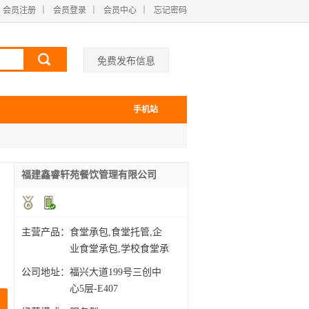
会员注册
｜
会员登录
｜
会员中心
｜
忘记密码
免费发布信息
手机站
福建鑫睿轩苑餐饮管理有限公司
主营产品：
食堂承包,食堂托管,企
业食堂承包,学校食堂承
包
公司地址：
福兴大道199号三创中
心5层-E407