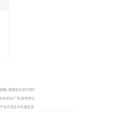
钢桶_哪里能买到不错的宁夏钢桶
包机供应商是哪家
包机机头厂家|具有性价比的打包机机头在哪买
产业开发区木托盘批发_品牌好的木托盘公司