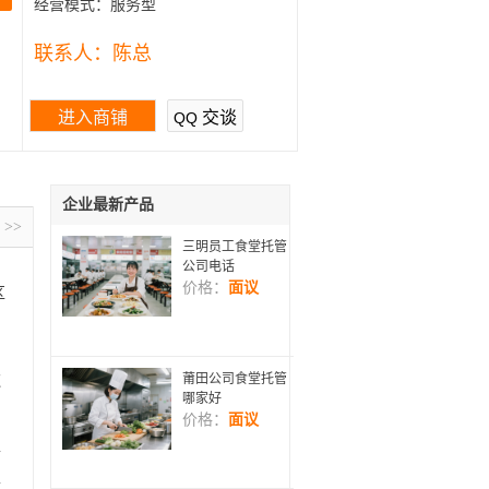
经营模式：
服务型
联系人：
陈总
进入商铺
交谈
QQ
企业最新产品
>>
三明员工食堂托管
公司电话
价格：
面议
区
，
日
莆田公司食堂托管
饮
哪家好
价格：
面议
常
卫