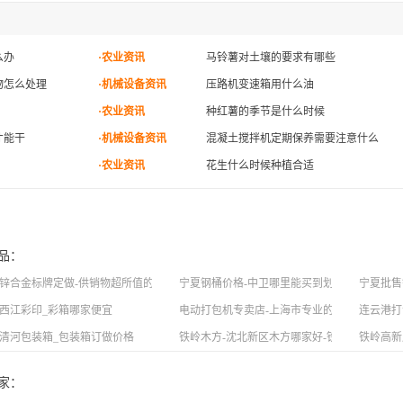
么办
·农业资讯
马铃薯对土壤的要求有哪些
物怎么处理
·机械设备资讯
压路机变速箱用什么油
·农业资讯
种红薯的季节是什么时候
才能干
·机械设备资讯
混凝土搅拌机定期保养需要注意什么
·农业资讯
花生什么时候种植合适
品：
应质量好的条形二维码标牌
锌合金标牌定做-供销物超所值的锌合金标牌
宁夏钢桶价格-中卫哪里能买到划算的宁夏钢桶
宁夏批售
西江彩印_彩箱哪家便宜
电动打包机专卖店-上海市专业的P328电动打
连云港打
打包机厂家推荐
清河包装箱_包装箱订做价格
铁岭木方-沈北新区木方哪家好-铁西木方哪家好
铁岭高新
家：