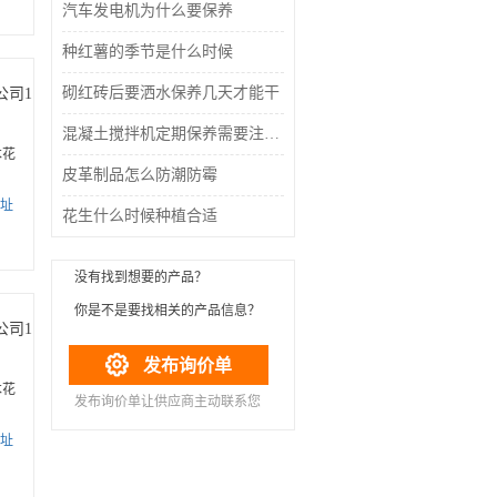
汽车发电机为什么要保养
种红薯的季节是什么时候
砌红砖后要洒水保养几天才能干
公司1
混凝土搅拌机定期保养需要注意什么
木花
皮革制品怎么防潮防霉
址
花生什么时候种植合适
没有找到想要的产品？
你是不是要找
相关的产品信息？
公司1

发布询价单
木花
发布询价单让供应商主动联系您
址