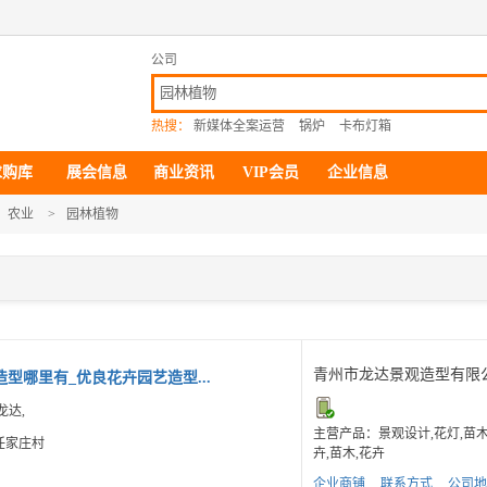
公司
热搜：
新媒体全案运营
锅炉
卡布灯箱
求购库
展会信息
商业资讯
VIP会员
企业信息
农业
>
园林植物
青州市龙达景观造型有限
型哪里有_优良花卉园艺造型...
龙达,
主营产品：景观设计,花灯,苗
任家庄村
卉,苗木,花卉
企业商铺
联系方式
公司地