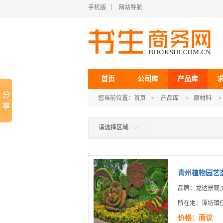
手机版
｜
网站导航
首页
公司库
产品库
您当前位置：
首页
>
产品库
>
原材料
>
请选择区域
青州植物园艺造
品牌：龙达景观,
所在地：谭坊镇
价格：面议