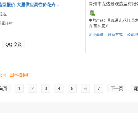
青州市龙达景观造型有限
型报价-大量供应高性价花卉...
龙达,
主营产品：景观设计,花灯,苗
任家庄村
卉,苗木,花卉
企业商铺
联系方式
公司地
QQ
交谈
公司
园林植物厂
首页
1
2
3
4
5
6
7
下一页
尾