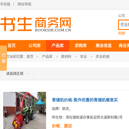
手机版
｜
网站导航
公司
热搜：
首页
公司库
产品库
求购库
展会信息
商业
您当前位置：
首页
>
产品库
>
原材料
>
农业
>
农业机械
请选择区域
青储机价格-焦作优惠的青储机哪里买
品牌：助农,,
所在地：清化镇街道办事处迎宾大道新科路2号
价格：面议