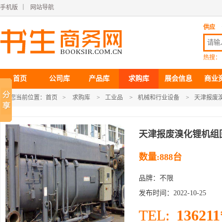
手机版
｜
网站导航
供应
热搜：
首页
公司库
产品库
求购库
展会信息
商业
您当前位置：
首页
>
求购库
>
工业品
>
机械和行业设备
>
天津报废
天津报废溴化锂机组
数量:888台
品牌：不限
发布时间：2022-10-25
136211
TEL: