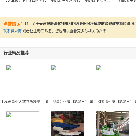
冷库板、回收螺杆机、回收比泽尔机组、回收氨制冷机、回收商场空
温馨提示：
以上关于
天津报废溴化锂机组回收废旧风冷模块收购现款结算
的详细
联系供应商
或者让
主动联系您，您也可以查看更多与相关的产品！
行业精品推荐
江苏销量的天然气防爆电加热器，镇江裕太大量出售防爆电加热器
厦门测量GPS厦门泥浆三件套厦门RTK回弹仪厦门全站
厦门RTK出租厦门泥浆三件