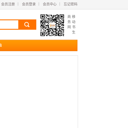
会员注册
｜
会员登录
｜
会员中心
｜
忘记密码
商
移
务
动
网
书
生
站