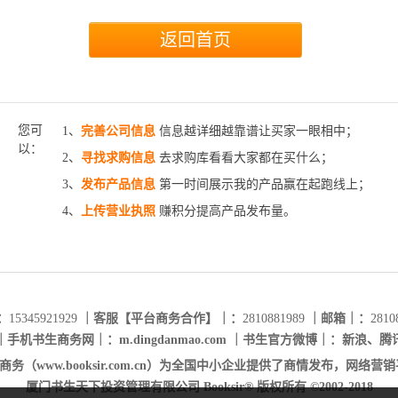
您可
1、
完善公司信息
信息越详细越靠谱让买家一眼相中；
以：
2、
寻找求购信息
去求购库看看大家都在买什么；
3、
发布产品信息
第一时间展示我的产品赢在起跑线上；
4、
上传营业执照
赚积分提高产品发布量。
：
15345921929
｜客服【平台商务合作】｜：
2810881989
｜邮箱｜：
2810
｜手机书生商务网｜：
m.dingdanmao.com
｜书生官方微博｜：
新浪
、
腾
务（www.booksir.com.cn）为全国中小企业提供了商情发布，网
厦门书生天下投资管理有限公司 Booksir® 版权所有 ©2002-2018