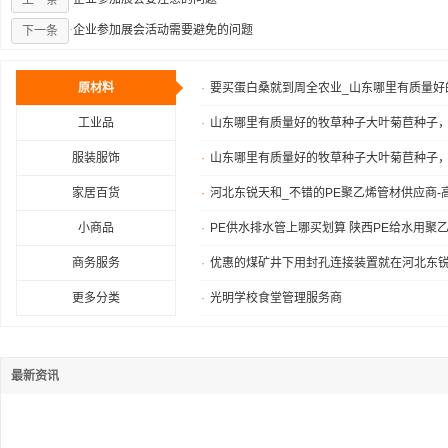
上一条
·
企业参加展会活动需要避免的问题
下一条
原材料
·
要买蛋白桑就到周全农业_山东哪里有质量好
工业品
·
山东哪里有质量好的牧草种子大叶菊苣种子
服装服饰
·
山东哪里有质量好的牧草种子大叶菊苣种子
家居百货
·
河北东锐天和_不错的PE聚乙烯管材供应商-
小商品
·
PE供水排水管上哪买划算 陕西PE给水用聚
商务服务
·
优惠的煤矿井下用封孔连接装置就在河北东锐
更多分类
·
光明学校食堂管理服务商
最新资讯