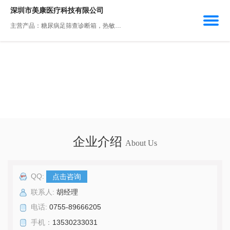
深圳市美康医疗科技有限公司
主营产品：糖尿病足筛查诊断箱，热敏胶片，多普勒胎心仪，医用胶片，血管显像仪
企业介绍
About Us
QQ:
点击咨询
联系人:
胡经理
电话:
0755-89666205
手机：
13530233031