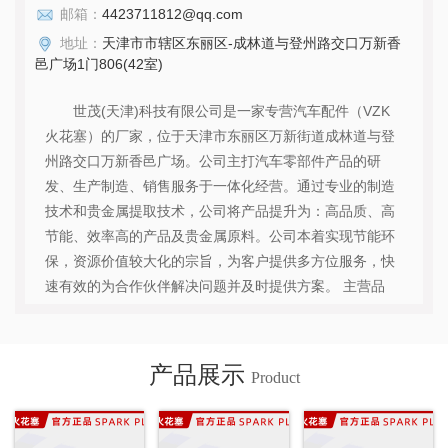
邮箱：
4423711812@qq.com
地址：
天津市市辖区东丽区-成林道与登州路交口万新香
邑广场1门806(42室)
世茂(天津)科技有限公司是一家专营汽车配件（VZK
火花塞）的厂家，位于天津市东丽区万新街道成林道与登
州路交口万新香邑广场。公司主打汽车零部件产品的研
发、生产制造、销售服务于一体化经营。通过专业的制造
技术和贵金属提取技术，公司将产品提升为：高品质、高
节能、效率高的产品及贵金属原料。公司本着实现节能环
保，资源价值较大化的宗旨，为客户提供多方位服务，快
速有效的为合作伙伴解决问题并及时提供方案。 主营品
牌：VZK 公司使命:致力于打造汽车零件流通价值平台，公
司将继续秉承“绿色、优质、智能、服务”的发展理念，为
用户提供可靠的产品、优良的服务。竭诚欢迎新老用户光
产品展示
Product
临，指导，洽谈，合作。...
查看详情