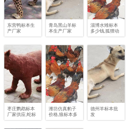
东营鸭标本生
青岛黑山羊标
淄博水雉标本
产厂家
本生产厂家
多少钱,狐狸动
物标本批发
枣庄鹦鹉标本
潍坊仿真豹子
德州羊标本批
厂家供应,蛇标
价格,狼标本多
发
本制作
少钱