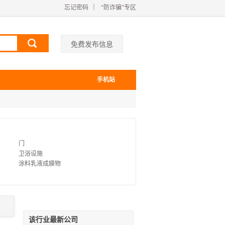
忘记密码
｜
“防诈骗”专区
免费发布信息
手机站
门
卫浴设施
涂料乳液成膜物
功能材料
顶篷材料
耐力板
橡胶管
收口网
该行业最新公司