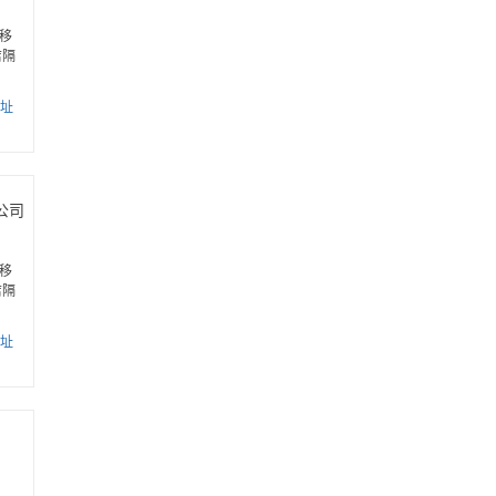
移
店隔
址
公司
移
店隔
址