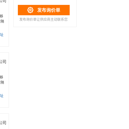
公司

发布询价单
移
发布询价单让供应商主动联系您
店隔
址
公司
移
店隔
址
公司