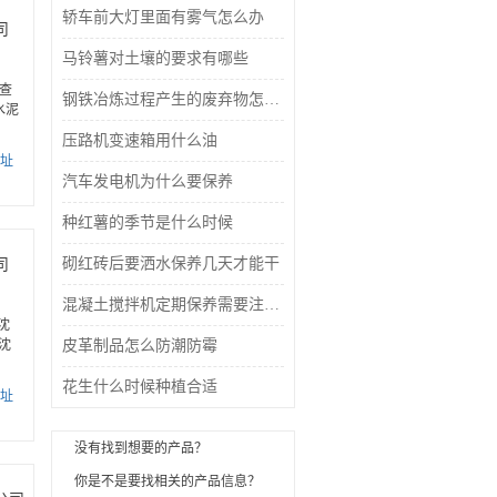
轿车前大灯里面有雾气怎么办
司
马铃薯对土壤的要求有哪些
查
钢铁冶炼过程产生的废弃物怎么处理
水泥
压路机变速箱用什么油
址
汽车发电机为什么要保养
种红薯的季节是什么时候
砌红砖后要洒水保养几天才能干
司
混凝土搅拌机定期保养需要注意什么
沈
,沈
皮革制品怎么防潮防霉
花生什么时候种植合适
址
没有找到想要的产品？
你是不是要找
相关的产品信息？