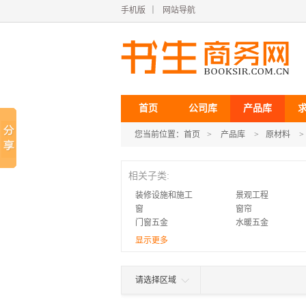
手机版
｜
网站导航
首页
公司库
产品库
您当前位置：
首页
>
产品库
>
原材料
>
相关子类:
装修设施和施工
景观工程
窗
窗帘
门窗五金
水暖五金
建筑用精细化学品
涂料助剂
显示更多
塑料片
橡胶板
隔断
电梯楼梯
排水板
波音软片
请选择区域
泡沫塑料
金属建材
步步紧
钢模板