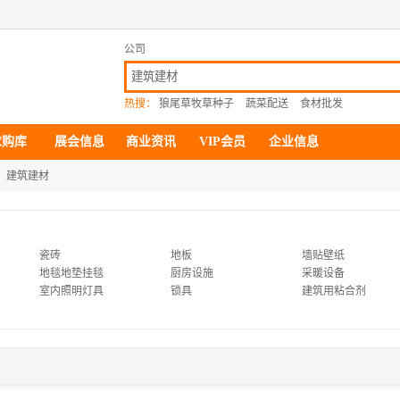
公司
热搜：
狼尾草牧草种子
蔬菜配送
食材批发
求购库
展会信息
商业资讯
VIP会员
企业信息
建筑建材
瓷砖
地板
墙贴壁纸
地毯地垫挂毯
厨房设施
采暖设备
室内照明灯具
锁具
建筑用粘合剂
木质材料
装饰线板
砌筑材料
变形缝装置
幕墙配件墙材
吊顶材料
建筑玻璃
绝缘材料
塑料建材
采光板和采光瓦
土工垫和垫块
排水网和三维网
彩钢瓦
钢格板
钢纤维