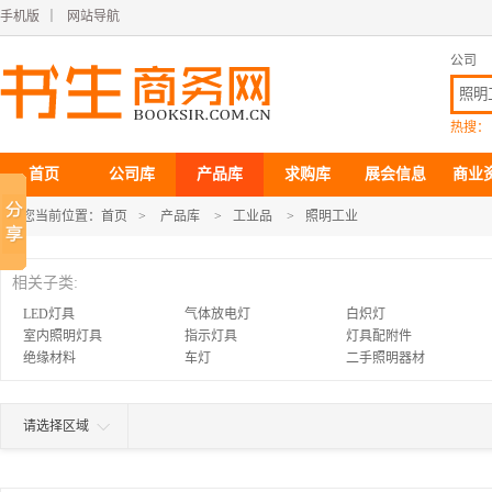
手机版
｜
网站导航
公司
热搜：
首页
公司库
产品库
求购库
展会信息
商业
您当前位置：
首页
>
产品库
>
工业品
>
照明工业
相关子类:
LED灯具
气体放电灯
白炽灯
室内照明灯具
指示灯具
灯具配附件
绝缘材料
车灯
二手照明器材
请选择区域