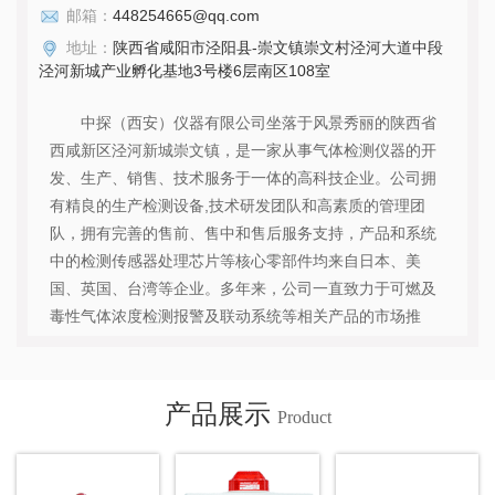
邮箱：
448254665@qq.com
地址：
陕西省咸阳市泾阳县-崇文镇崇文村泾河大道中段
泾河新城产业孵化基地3号楼6层南区108室
中探（西安）仪器有限公司坐落于风景秀丽的陕西省
西咸新区泾河新城崇文镇，是一家从事气体检测仪器的开
发、生产、销售、技术服务于一体的高科技企业。公司拥
有精良的生产检测设备,技术研发团队和高素质的管理团
队，拥有完善的售前、售中和售后服务支持，产品和系统
中的检测传感器处理芯片等核心零部件均来自日本、美
国、英国、台湾等企业。多年来，公司一直致力于可燃及
毒性气体浓度检测报警及联动系统等相关产品的市场推
广、应用集成、技术支持等工作，产品广泛应用于燃气、
石油化工、煤炭、电力、制药、冶金焦化等行业，在各界
新老朋友的关爱和支持下已发展成为安防行业的企业。...
产品展示
Product
查看详情