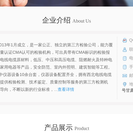
企业介绍
About Us
Q
于2013年1月成立，是一家公正、独立的第三方检验公司，能力覆
联
量认证CMA认可的检验机构，可出具带有CMA标识的检验报
电
电线电缆原材料，低压、中压和高压电缆、阻燃耐火及特种电
家用电器等产品，安全防范、室内外照明、建筑智能等工程。
中仪器设备10余台套，仪器设备配置齐全，拥有西北电线电缆
提供检验检测、技术鉴定、质量控制等服务的第三方检测机
向，不断以新的行业标准，...
查看详情
号甘
产品展示
Product