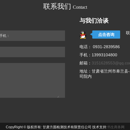
联系我们
Contact
与我们洽谈
联
点击咨询
手机：
电话： 0931-2839586
手机：13993104800
邮箱：
3151628553@qq.c
地址：甘肃省兰州市皋兰县-
司院内
CopyRight © 版权所有: 甘肃方圆检测技术有限责任公司 技术支持:
书生商务网