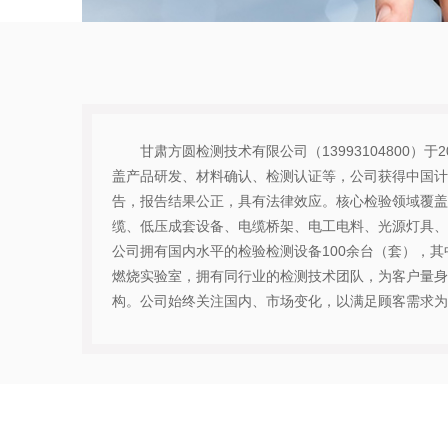
甘肃方圆检测技术有限公司（13993104800）
盖产品研发、材料确认、检测认证等，公司获得中国计
告，报告结果公正，具有法律效应。核心检验领域覆盖
缆、低压成套设备、电缆桥架、电工电料、光源灯具、
公司拥有国内水平的检验检测设备100余台（套），其
燃烧实验室，拥有同行业的检测技术团队，为客户量身
构。公司始终关注国内、市场变化，以满足顾客需求为导