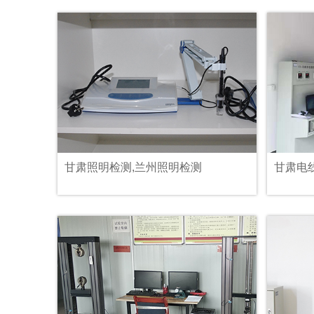
甘肃照明检测,兰州照明检测
甘肃电