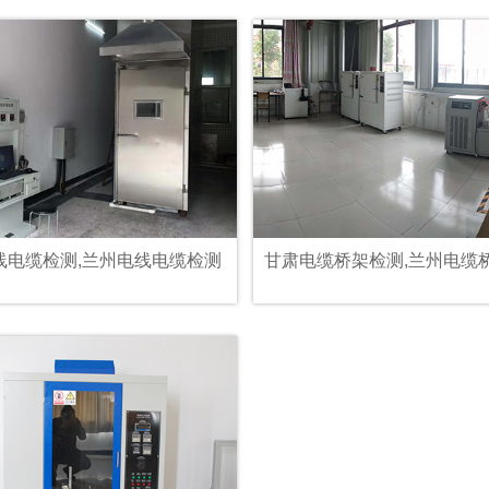
线电缆检测,兰州电线电缆检测
甘肃电缆桥架检测,兰州电缆