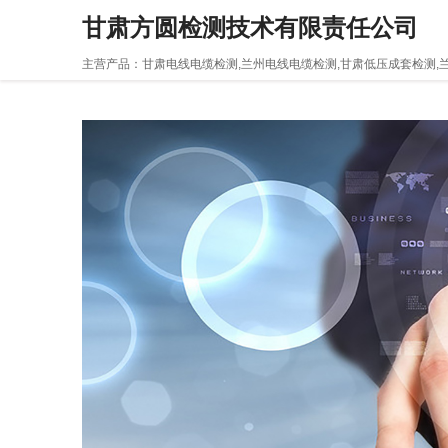
甘肃方圆检测技术有限责任公司
主营产品：甘肃电线电缆检测,兰州电线电缆检测,甘肃低压成套检测,